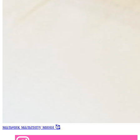
мальчик мальтипу мини 🥰