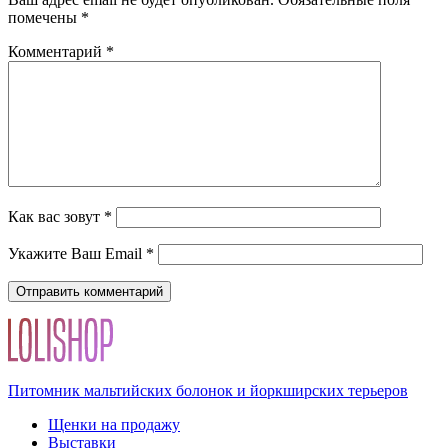
помечены
*
Комментарий
*
Как вас зовут
*
Укажите Ваш Email
*
Питомник мальтийских болонок и йоркширских терьеров
Щенки на продажу
Выставки