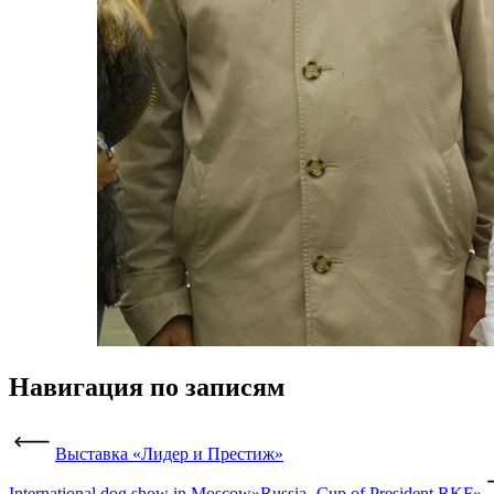
Навигация по записям
Выставка «Лидер и Престиж»
International dog show in Moscow»Russia -Cup of President RKF»