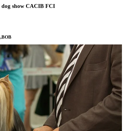
l dog show CACIB FCI
Ф,BOB