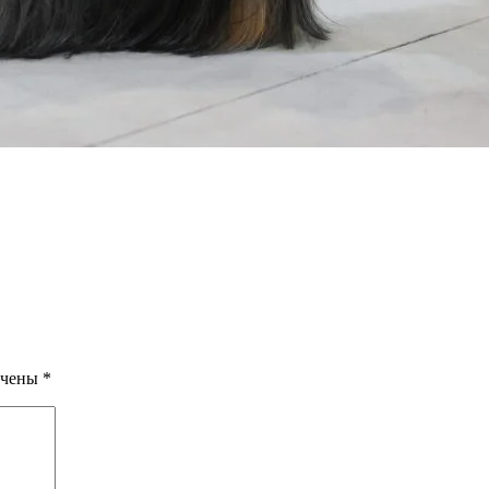
ечены
*