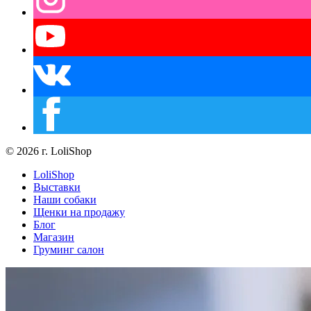
© 2026 г. LoliShop
LoliShop
Выставки
Наши собаки
Щенки на продажу
Блог
Магазин
Груминг салон