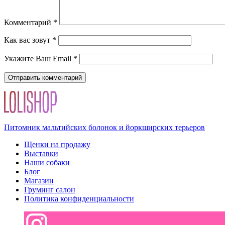
Комментарий
*
Как вас зовут
*
Укажите Ваш Email
*
Питомник мальтийских болонок и йоркширских терьеров
Щенки на продажу
Выставки
Наши собаки
Блог
Магазин
Груминг салон
Политика конфиденциальности